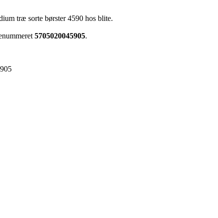
um træ sorte børster 4590 hos blite.
arenummeret
5705020045905
.
5905